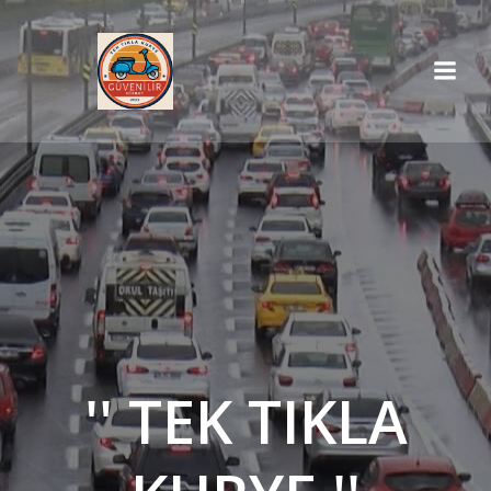
İçeriğe
geç
'' TEK TIKLA