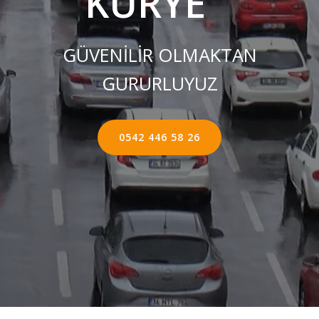
KURYE ''
GÜVENİLİR OLMAKTAN
GURURLUYUZ
0542 446 58 26