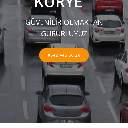
KURYE ''
GÜVENİLİR OLMAKTAN
GURURLUYUZ
0542 446 58 26