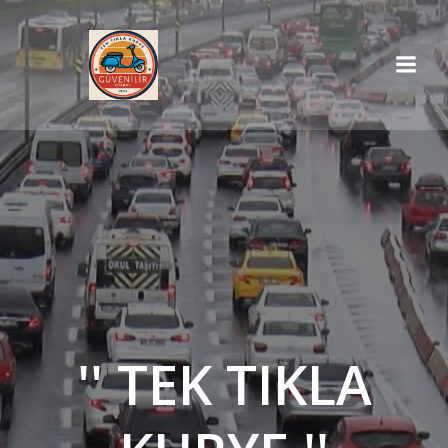
İçeriğe
geç
'' TEK TIKLA