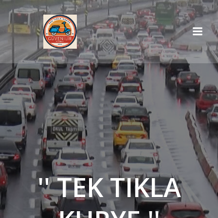
İçeriğe
geç
'' TEK TIKLA