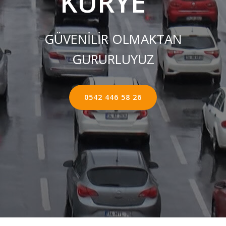
KURYE ''
GÜVENİLİR OLMAKTAN
GURURLUYUZ
0542 446 58 26