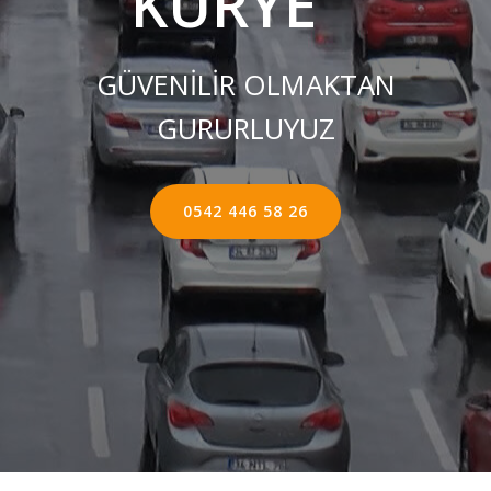
KURYE ''
GÜVENİLİR OLMAKTAN
GURURLUYUZ
0542 446 58 26