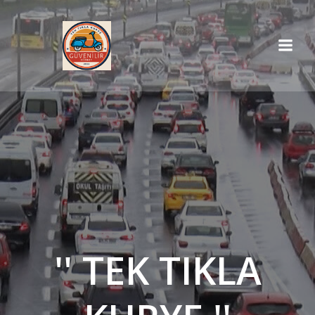
İçeriğe
geç
'' TEK TIKLA