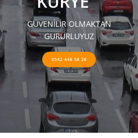
KURYE ''
GÜVENİLİR OLMAKTAN
GURURLUYUZ
0542 446 58 26