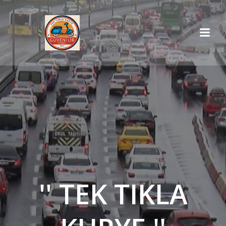
İçeriğe
geç
'' TEK TIKLA