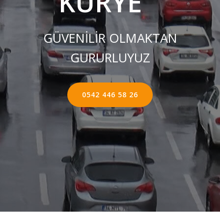
KURYE ''
GÜVENİLİR OLMAKTAN
GURURLUYUZ
0542 446 58 26