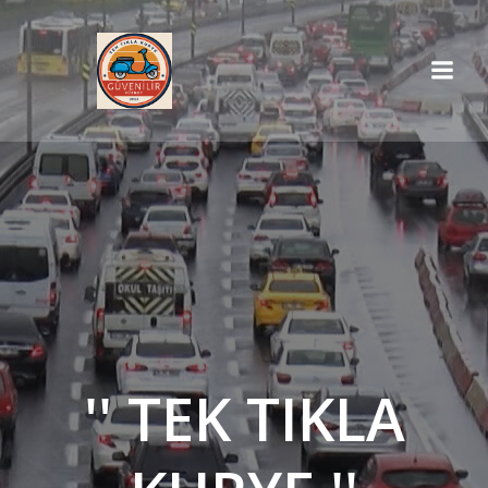
İçeriğe
geç
'' TEK TIKLA