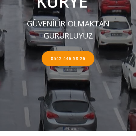
KURYE ''
GÜVENİLİR OLMAKTAN
GURURLUYUZ
0542 446 58 26