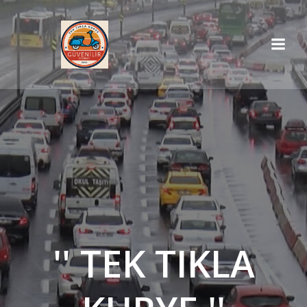
İçeriğe
geç
'' TEK TIKLA