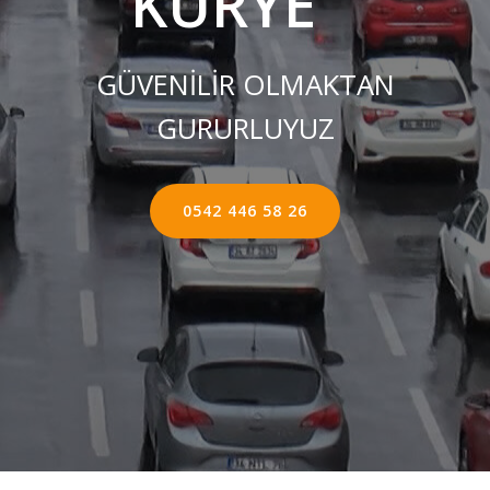
KURYE ''
GÜVENİLİR OLMAKTAN
GURURLUYUZ
0542 446 58 26