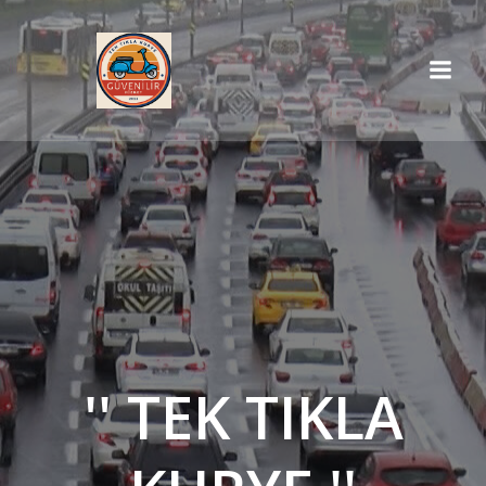
İçeriğe
geç
'' TEK TIKLA