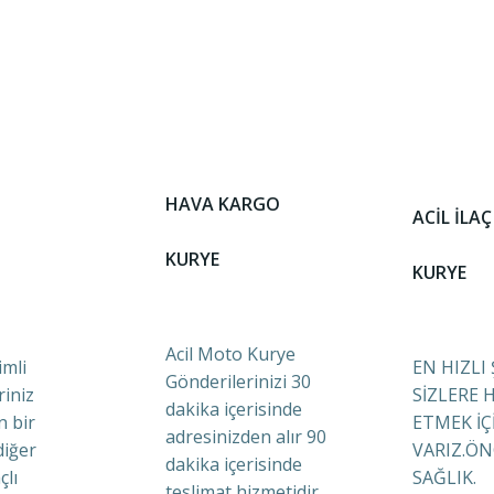
HAVA KARGO
ACİL İLAÇ
KURYE
KURYE
Acil Moto Kurye
mli
EN HIZLI
Gönderilerinizi 30
riniz
SİZLERE 
dakika içerisinde
n bir
ETMEK İÇ
adresinizden alır 90
diğer
VARIZ.ÖN
dakika içerisinde
çlı
SAĞLIK.
teslimat hizmetidir.