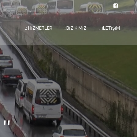
.: HİZMETLER
.:BİZ KİMİZ
.: İLETİŞİM
''