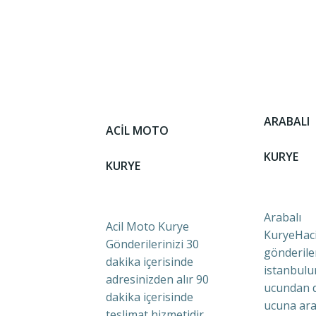
ARABALI
ACİL MOTO
KURYE
KURYE
Arabalı
Acil Moto Kurye
KuryeHaci
Gönderilerinizi 30
gönderile
dakika içerisinde
istanbulu
adresinizden alır 90
ucundan 
dakika içerisinde
ucuna ara
teslimat hizmetidir.