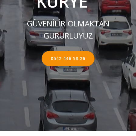
KURYE ''
GÜVENİLİR OLMAKTAN
GURURLUYUZ
0542 446 58 26