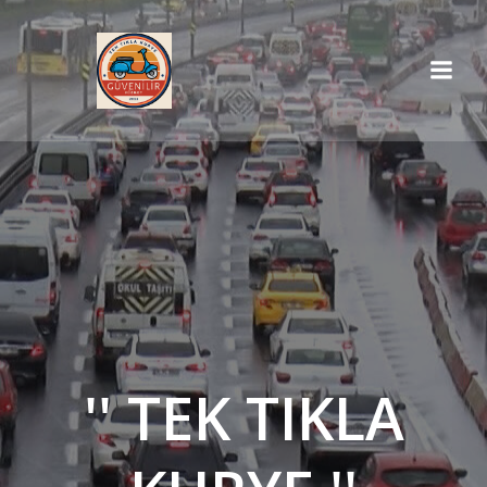
İçeriğe
geç
'' TEK TIKLA