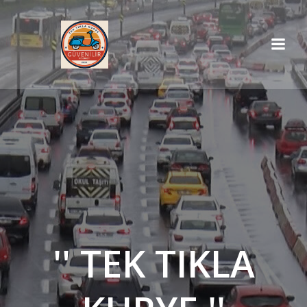
İçeriğe
geç
'' TEK TIKLA