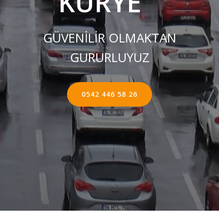
KURYE ''
GÜVENİLİR OLMAKTAN
GURURLUYUZ
0542 446 58 26