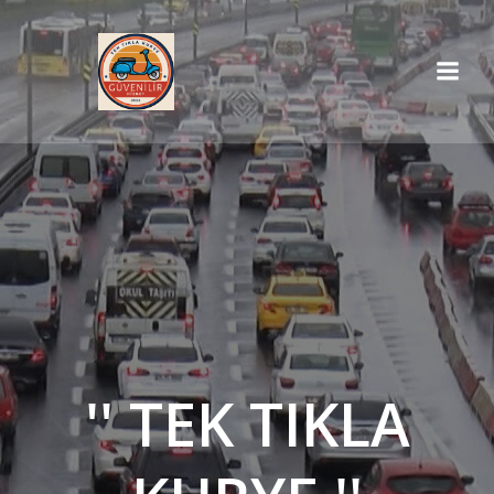
İçeriğe
geç
'' TEK TIKLA