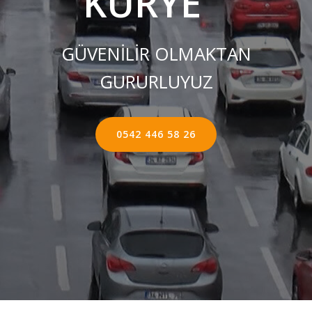
KURYE ''
GÜVENİLİR OLMAKTAN
GURURLUYUZ
0542 446 58 26