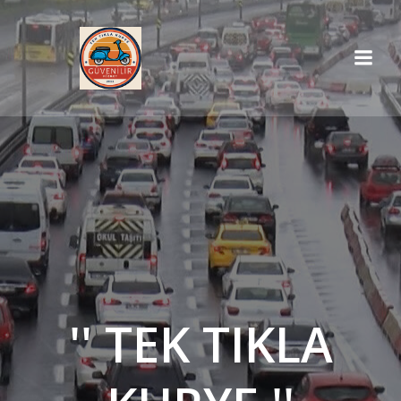
İçeriğe
geç
'' TEK TIKLA