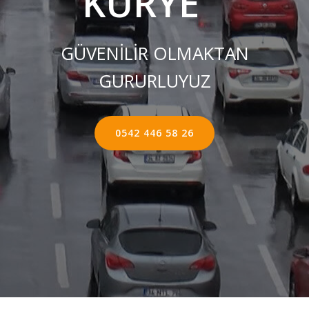
KURYE ''
GÜVENİLİR OLMAKTAN
GURURLUYUZ
0542 446 58 26