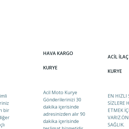
HAVA KARGO
ACİL İLAÇ
KURYE
KURYE
Acil Moto Kurye
mli
EN HIZLI
Gönderilerinizi 30
riniz
SİZLERE 
dakika içerisinde
n bir
ETMEK İÇ
adresinizden alır 90
diğer
VARIZ.ÖN
dakika içerisinde
çlı
SAĞLIK.
teslimat hizmetidir.