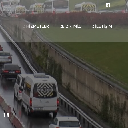
.: HİZMETLER
.:BİZ KİMİZ
.: İLETİŞİM
''