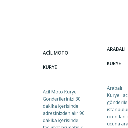
ARABALI
ACİL MOTO
KURYE
KURYE
Arabalı
Acil Moto Kurye
KuryeHaci
Gönderilerinizi 30
gönderile
dakika içerisinde
istanbulu
adresinizden alır 90
ucundan 
dakika içerisinde
ucuna ara
teslimat hizmetidir.