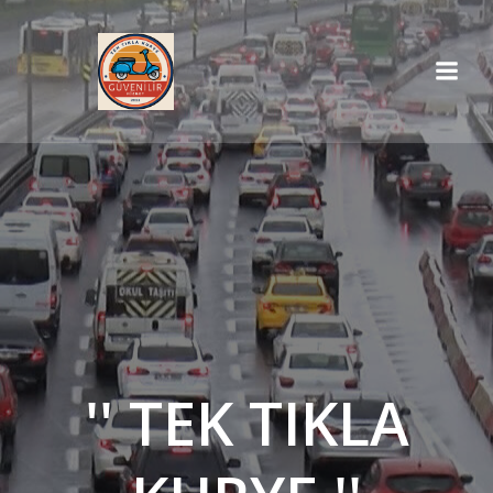
İçeriğe
geç
'' TEK TIKLA