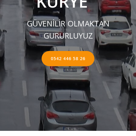
KURYE ''
GÜVENİLİR OLMAKTAN
GURURLUYUZ
0542 446 58 26