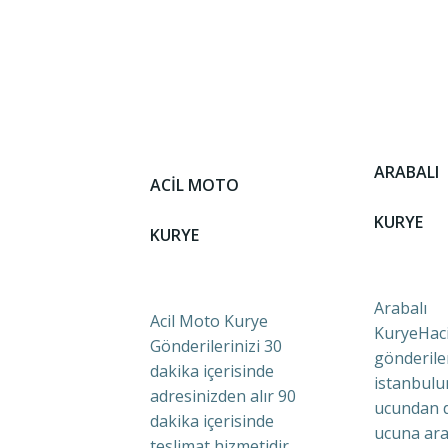
ARABALI
ACİL MOTO
KURYE
KURYE
Arabalı
Acil Moto Kurye
KuryeHaci
Gönderilerinizi 30
gönderile
dakika içerisinde
istanbulu
adresinizden alır 90
ucundan 
dakika içerisinde
ucuna ara
teslimat hizmetidir.