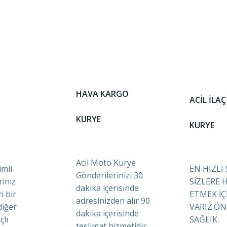
HAVA KARGO
ACİL İLAÇ
KURYE
KURYE
Acil Moto Kurye
mli
EN HIZLI
Gönderilerinizi 30
riniz
SİZLERE 
dakika içerisinde
n bir
ETMEK İÇ
adresinizden alır 90
diğer
VARIZ.ÖN
dakika içerisinde
çlı
SAĞLIK.
teslimat hizmetidir.