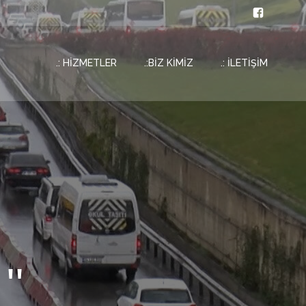
.: HİZMETLER
.:BİZ KİMİZ
.: İLETİŞİM
''