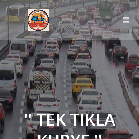
İçeriğe
geç
'' TEK TIKLA