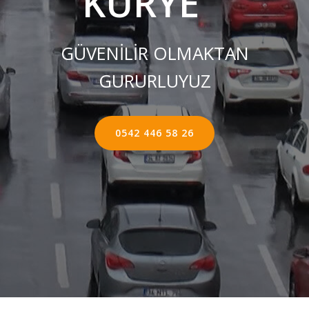
KURYE ''
GÜVENİLİR OLMAKTAN
GURURLUYUZ
0542 446 58 26