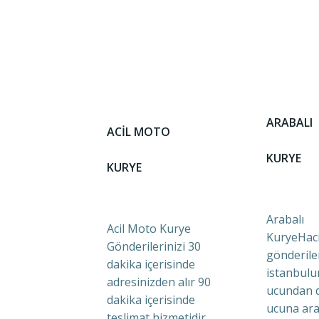
ARABALI
ACİL MOTO
KURYE
KURYE
Arabalı
Acil Moto Kurye
KuryeHaci
Gönderilerinizi 30
gönderile
dakika içerisinde
istanbulu
adresinizden alır 90
ucundan 
dakika içerisinde
ucuna ara
teslimat hizmetidir.