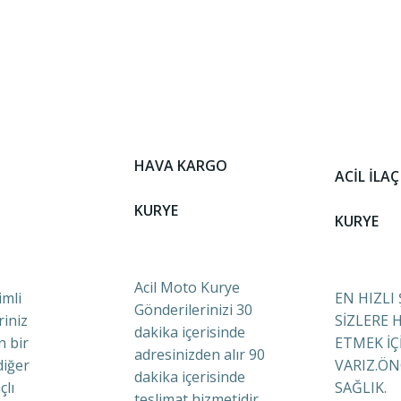
HAVA KARGO
ACİL İLAÇ
KURYE
KURYE
Acil Moto Kurye
mli
EN HIZLI
Gönderilerinizi 30
riniz
SİZLERE 
dakika içerisinde
n bir
ETMEK İÇ
adresinizden alır 90
diğer
VARIZ.ÖN
dakika içerisinde
çlı
SAĞLIK.
teslimat hizmetidir.