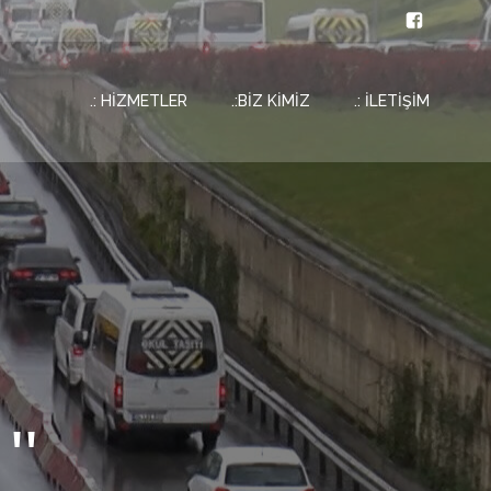
.: HİZMETLER
.:BİZ KİMİZ
.: İLETİŞİM
''