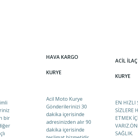
HAVA KARGO
ACİL İLAÇ
KURYE
KURYE
Acil Moto Kurye
mli
EN HIZLI
Gönderilerinizi 30
riniz
SİZLERE 
dakika içerisinde
n bir
ETMEK İÇ
adresinizden alır 90
diğer
VARIZ.ÖN
dakika içerisinde
çlı
SAĞLIK.
teslimat hizmetidir.