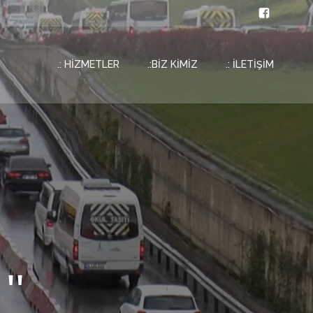
.: HİZMETLER
.:BİZ KİMİZ
.: İLETİŞİM
''