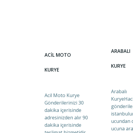
ARABALI
ACİL MOTO
KURYE
KURYE
Arabalı
Acil Moto Kurye
KuryeHaci
Gönderilerinizi 30
gönderile
dakika içerisinde
istanbulu
adresinizden alır 90
ucundan 
dakika içerisinde
ucuna ara
teslimat hizmetidir.