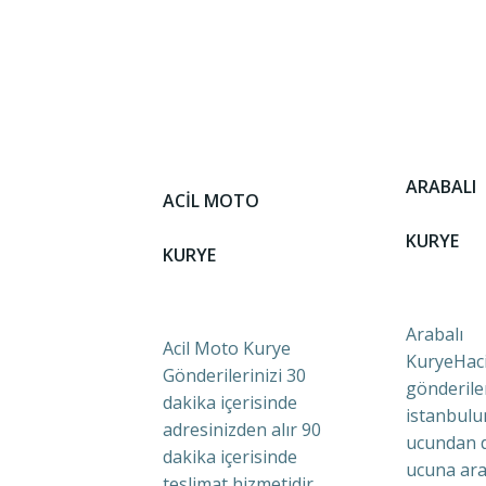
ARABALI
ACİL MOTO
KURYE
KURYE
Arabalı
Acil Moto Kurye
KuryeHaci
Gönderilerinizi 30
gönderile
dakika içerisinde
istanbulu
adresinizden alır 90
ucundan 
dakika içerisinde
ucuna ara
teslimat hizmetidir.