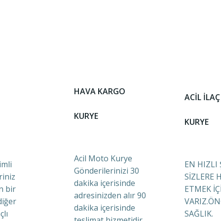
HAVA KARGO
ACİL İLAÇ
KURYE
KURYE
Acil Moto Kurye
mli
EN HIZLI
Gönderilerinizi 30
riniz
SİZLERE 
dakika içerisinde
n bir
ETMEK İÇ
adresinizden alır 90
diğer
VARIZ.ÖN
dakika içerisinde
çlı
SAĞLIK.
teslimat hizmetidir.