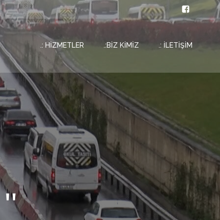
.: HİZMETLER
.:BİZ KİMİZ
.: İLETİŞİM
''