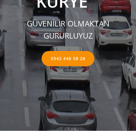
KURYE ''
GÜVENİLİR OLMAKTAN
GURURLUYUZ
0542 446 58 26