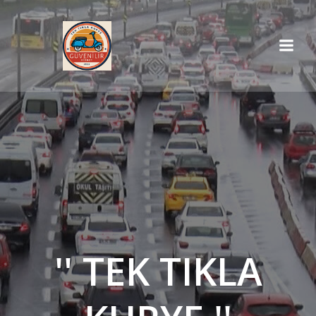
İçeriğe
geç
'' TEK TIKLA