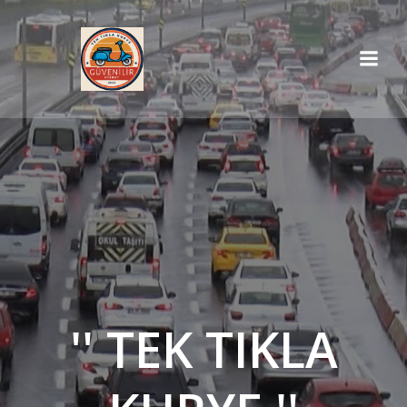
İçeriğe
geç
'' TEK TIKLA