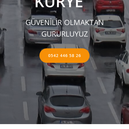
KURYE ''
GÜVENİLİR OLMAKTAN
GURURLUYUZ
0542 446 58 26