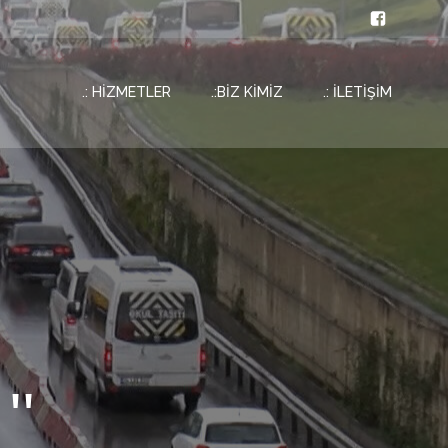
.: HİZMETLER
.:BİZ KİMİZ
.: İLETİŞİM
''