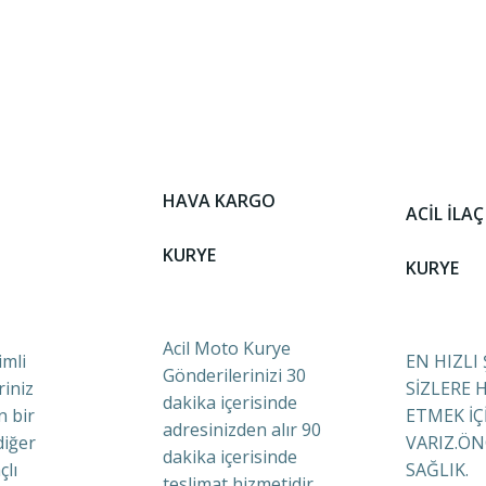
HAVA KARGO
ACİL İLAÇ
KURYE
KURYE
Acil Moto Kurye
mli
EN HIZLI
Gönderilerinizi 30
riniz
SİZLERE 
dakika içerisinde
n bir
ETMEK İÇ
adresinizden alır 90
diğer
VARIZ.ÖN
dakika içerisinde
çlı
SAĞLIK.
teslimat hizmetidir.