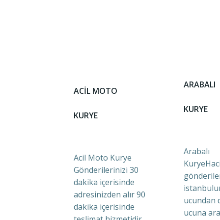
ARABALI
ACİL MOTO
KURYE
KURYE
Arabalı
Acil Moto Kurye
KuryeHaci
Gönderilerinizi 30
gönderile
dakika içerisinde
istanbulu
adresinizden alır 90
ucundan 
dakika içerisinde
ucuna ara
teslimat hizmetidir.