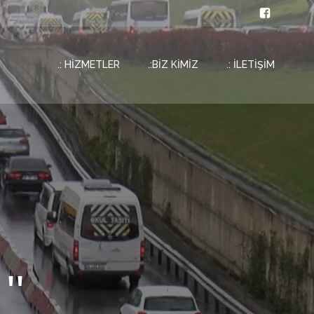
.: HİZMETLER
.:BİZ KİMİZ
.: İLETİŞİM
''