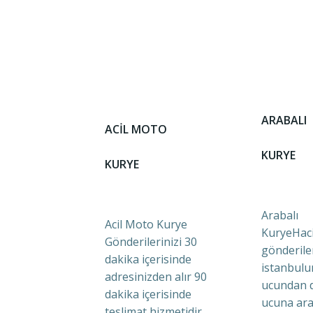
ARABALI
ACİL MOTO
KURYE
KURYE
Arabalı
Acil Moto Kurye
KuryeHaci
Gönderilerinizi 30
gönderile
dakika içerisinde
istanbulu
adresinizden alır 90
ucundan 
dakika içerisinde
ucuna ara
teslimat hizmetidir.