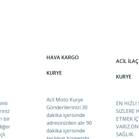
HAVA KARGO
ACİL İLAÇ
KURYE
KURYE
Acil Moto Kurye
mli
EN HIZLI
Gönderilerinizi 30
riniz
SİZLERE 
dakika içerisinde
n bir
ETMEK İÇ
adresinizden alır 90
diğer
VARIZ.ÖN
dakika içerisinde
çlı
SAĞLIK.
teslimat hizmetidir.