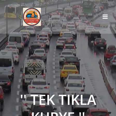
İçeriğe
geç
'' TEK TIKLA