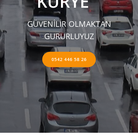
KURYE ''
GÜVENİLİR OLMAKTAN
GURURLUYUZ
0542 446 58 26