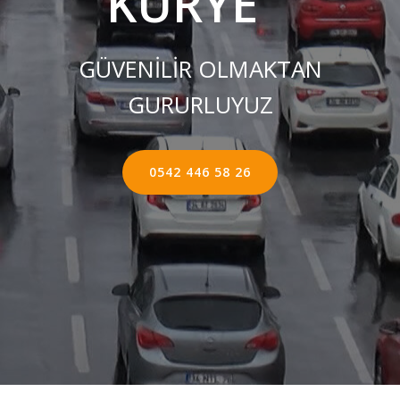
KURYE ''
GÜVENİLİR OLMAKTAN
GURURLUYUZ
0542 446 58 26