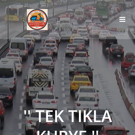
İçeriğe
geç
'' TEK TIKLA