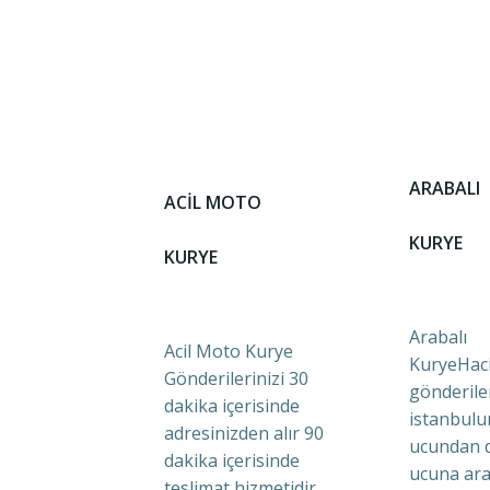
ARABALI
ACİL MOTO
KURYE
KURYE
Arabalı
Acil Moto Kurye
KuryeHaci
Gönderilerinizi 30
gönderile
dakika içerisinde
istanbulu
adresinizden alır 90
ucundan 
dakika içerisinde
ucuna ara
teslimat hizmetidir.