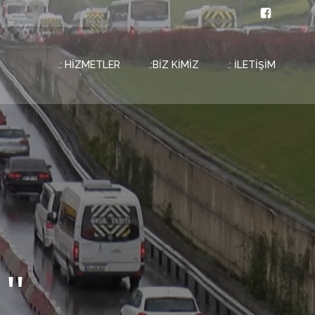
.: HİZMETLER
.:BİZ KİMİZ
.: İLETİŞİM
''