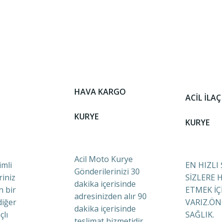
HAVA KARGO
ACİL İLAÇ
KURYE
KURYE
Acil Moto Kurye
mli
EN HIZLI
Gönderilerinizi 30
riniz
SİZLERE 
dakika içerisinde
n bir
ETMEK İÇ
adresinizden alır 90
diğer
VARIZ.ÖN
dakika içerisinde
çlı
SAĞLIK.
teslimat hizmetidir.