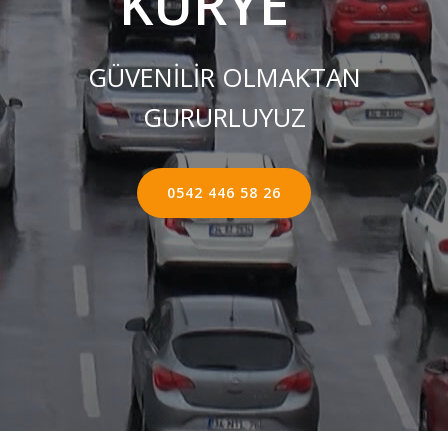
KURYE ''
GÜVENİLİR OLMAKTAN
GURURLUYUZ
0542 446 58 26