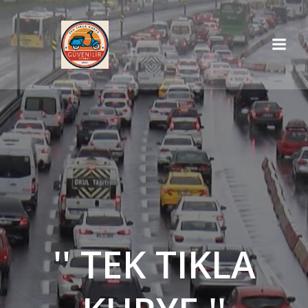
İçeriğe
geç
'' TEK TIKLA