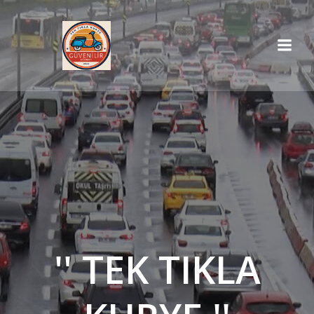
İçeriğe
geç
'' TEK TIKLA