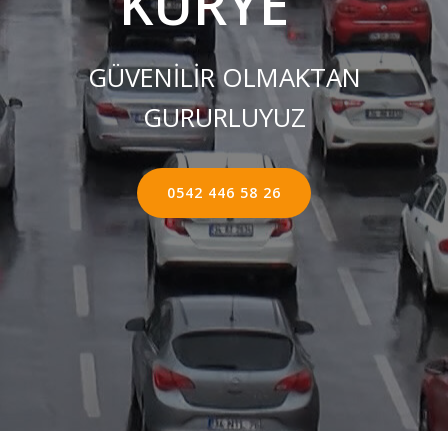
KURYE ''
GÜVENİLİR OLMAKTAN
GURURLUYUZ
0542 446 58 26