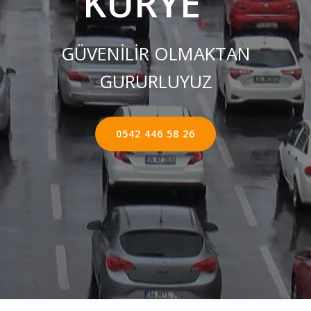
KURYE ''
GÜVENİLİR OLMAKTAN
GURURLUYUZ
0542 446 58 26