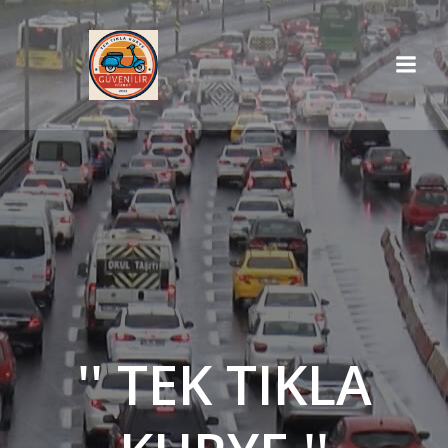
İçeriğe
geç
'' TEK TIKLA