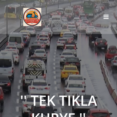
İçeriğe
geç
'' TEK TIKLA