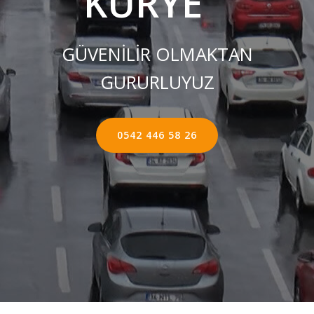
KURYE ''
GÜVENİLİR OLMAKTAN
GURURLUYUZ
0542 446 58 26