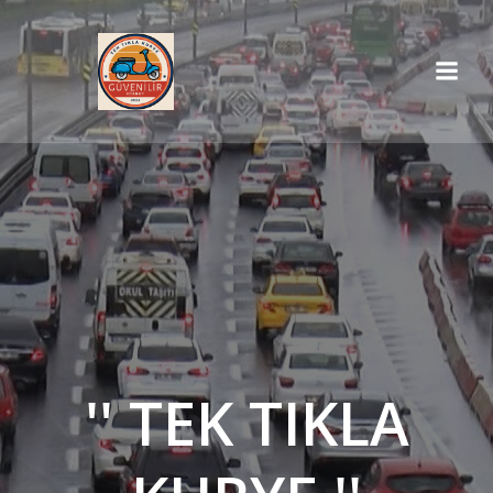
İçeriğe
geç
'' TEK TIKLA