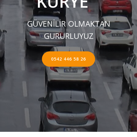
KURYE ''
GÜVENİLİR OLMAKTAN
GURURLUYUZ
0542 446 58 26