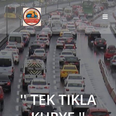
İçeriğe
geç
'' TEK TIKLA