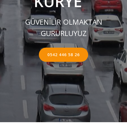
KURYE ''
GÜVENİLİR OLMAKTAN
GURURLUYUZ
0542 446 58 26