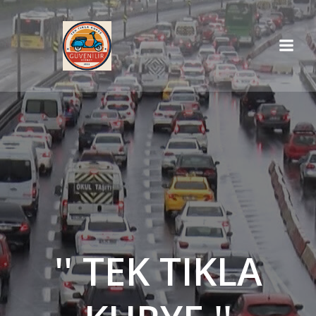
İçeriğe
geç
'' TEK TIKLA