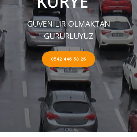
KURYE ''
GÜVENİLİR OLMAKTAN
GURURLUYUZ
0542 446 58 26