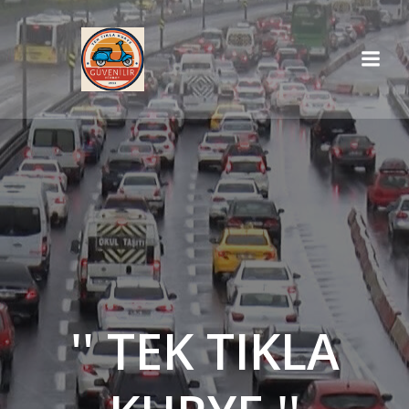
İçeriğe
geç
'' TEK TIKLA