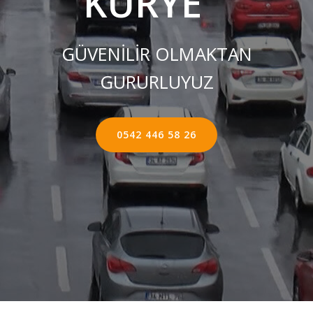
KURYE ''
GÜVENİLİR OLMAKTAN
GURURLUYUZ
0542 446 58 26