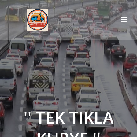
İçeriğe
geç
'' TEK TIKLA