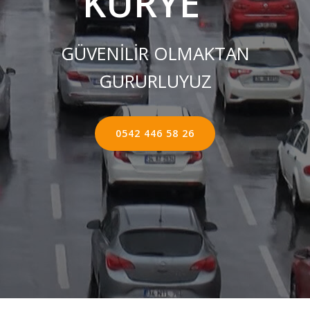
KURYE ''
GÜVENİLİR OLMAKTAN
GURURLUYUZ
0542 446 58 26