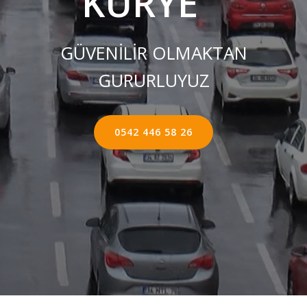
KURYE ''
GÜVENİLİR OLMAKTAN
GURURLUYUZ
0542 446 58 26