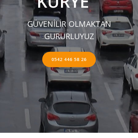
KURYE ''
GÜVENİLİR OLMAKTAN
GURURLUYUZ
0542 446 58 26