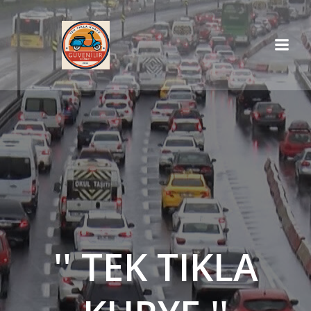
İçeriğe
geç
'' TEK TIKLA