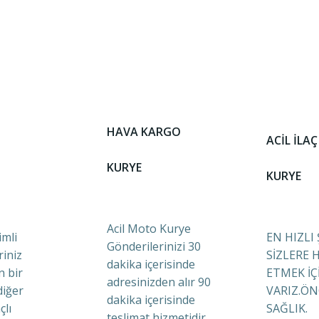
HAVA KARGO
ACİL İLAÇ
KURYE
KURYE
Acil Moto Kurye
mli
EN HIZLI
Gönderilerinizi 30
riniz
SİZLERE 
dakika içerisinde
n bir
ETMEK İÇ
adresinizden alır 90
diğer
VARIZ.ÖN
dakika içerisinde
çlı
SAĞLIK.
teslimat hizmetidir.