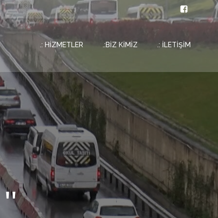
.: HİZMETLER
.:BİZ KİMİZ
.: İLETİŞİM
''