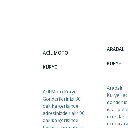
ARABALI
ACİL MOTO
KURYE
KURYE
Arabalı
Acil Moto Kurye
KuryeHaci
Gönderilerinizi 30
gönderile
dakika içerisinde
istanbulu
adresinizden alır 90
ucundan 
dakika içerisinde
ucuna ara
teslimat hizmetidir.