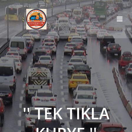
İçeriğe
geç
'' TEK TIKLA