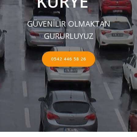
KURYE ''
GÜVENİLİR OLMAKTAN
GURURLUYUZ
0542 446 58 26