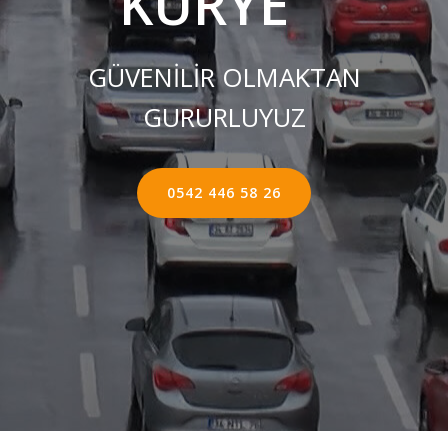
KURYE ''
GÜVENİLİR OLMAKTAN
GURURLUYUZ
0542 446 58 26