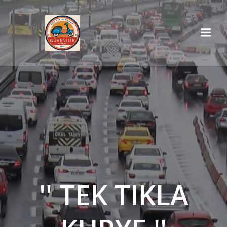
İçeriğe
geç
'' TEK TIKLA