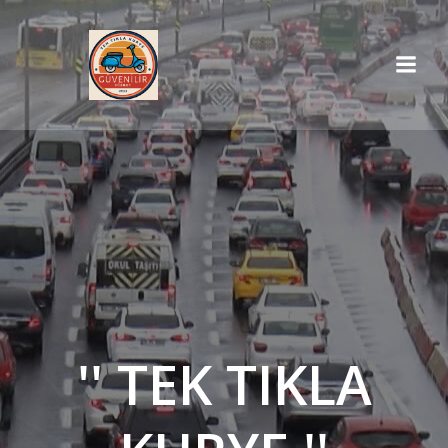
İçeriğe
geç
'' TEK TIKLA