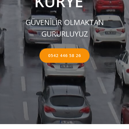
KURYE ''
GÜVENİLİR OLMAKTAN
GURURLUYUZ
0542 446 58 26