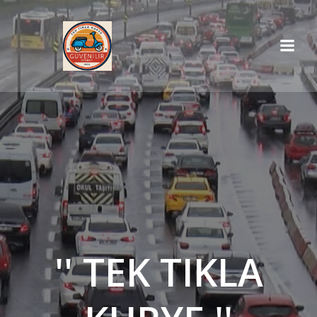
İçeriğe
geç
'' TEK TIKLA