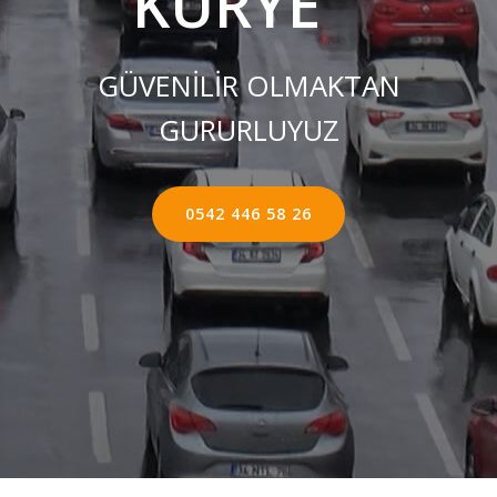
KURYE ''
GÜVENİLİR OLMAKTAN
GURURLUYUZ
0542 446 58 26