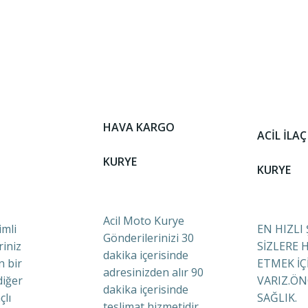
HAVA KARGO
ACİL İLAÇ
KURYE
KURYE
Acil Moto Kurye
mli
EN HIZLI
Gönderilerinizi 30
riniz
SİZLERE 
dakika içerisinde
n bir
ETMEK İÇ
adresinizden alır 90
diğer
VARIZ.ÖN
dakika içerisinde
çlı
SAĞLIK.
teslimat hizmetidir.