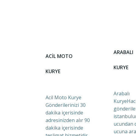
ARABALI
ACİL MOTO
KURYE
KURYE
Arabalı
Acil Moto Kurye
KuryeHaci
Gönderilerinizi 30
gönderile
dakika içerisinde
istanbulu
adresinizden alır 90
ucundan 
dakika içerisinde
ucuna ara
teslimat hizmetidir.