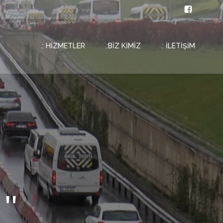
.: HİZMETLER
.:BİZ KİMİZ
.: İLETİŞİM
''