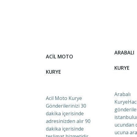
ARABALI
ACİL MOTO
KURYE
KURYE
Arabalı
Acil Moto Kurye
KuryeHaci
Gönderilerinizi 30
gönderile
dakika içerisinde
istanbulu
adresinizden alır 90
ucundan 
dakika içerisinde
ucuna ara
teslimat hizmetidir.