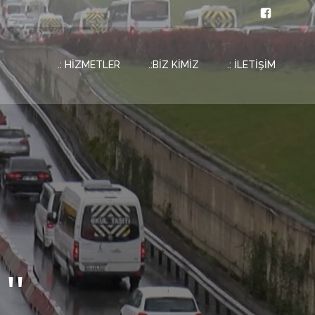
.: HİZMETLER
.:BİZ KİMİZ
.: İLETİŞİM
''