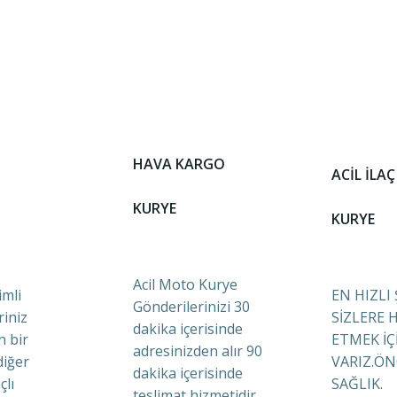
HAVA KARGO
ACİL İLAÇ
KURYE
KURYE
Acil Moto Kurye
mli
EN HIZLI
Gönderilerinizi 30
riniz
SİZLERE 
dakika içerisinde
n bir
ETMEK İÇ
adresinizden alır 90
diğer
VARIZ.ÖN
dakika içerisinde
çlı
SAĞLIK.
teslimat hizmetidir.