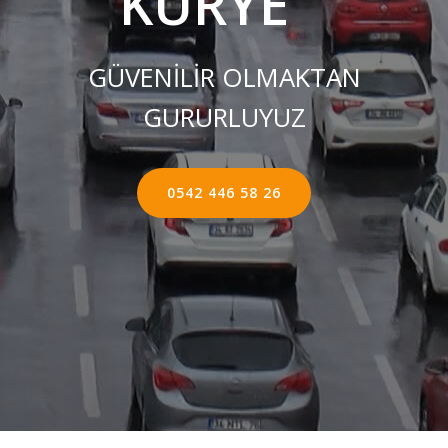
KURYE ''
GÜVENİLİR OLMAKTAN
GURURLUYUZ
0542 446 58 26