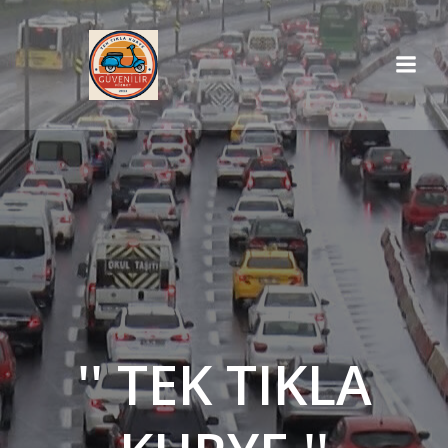
İçeriğe
geç
'' TEK TIKLA