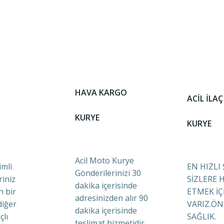
HAVA KARGO
ACİL İLAÇ
KURYE
KURYE
Acil Moto Kurye
mli
EN HIZLI
Gönderilerinizi 30
riniz
SİZLERE 
dakika içerisinde
n bir
ETMEK İÇ
adresinizden alır 90
diğer
VARIZ.ÖN
dakika içerisinde
çlı
SAĞLIK.
teslimat hizmetidir.