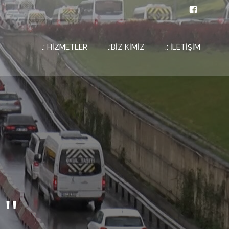
.: HİZMETLER
.:BİZ KİMİZ
.: İLETİŞİM
''