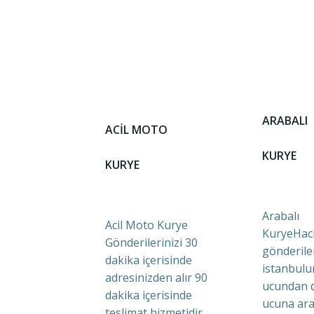
ARABALI
ACİL MOTO
KURYE
KURYE
Arabalı
Acil Moto Kurye
KuryeHaci
Gönderilerinizi 30
gönderile
dakika içerisinde
istanbulu
adresinizden alır 90
ucundan 
dakika içerisinde
ucuna ara
teslimat hizmetidir.