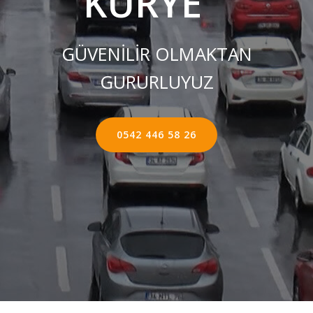
KURYE ''
GÜVENİLİR OLMAKTAN
GURURLUYUZ
0542 446 58 26