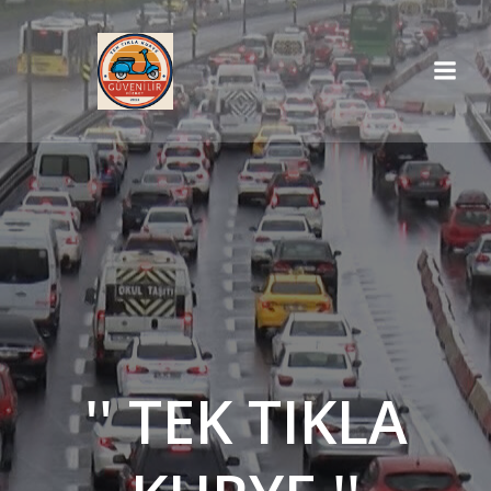
İçeriğe
geç
'' TEK TIKLA