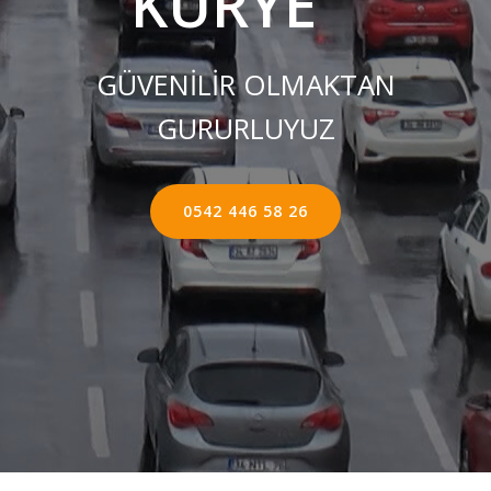
KURYE ''
GÜVENİLİR OLMAKTAN
GURURLUYUZ
0542 446 58 26