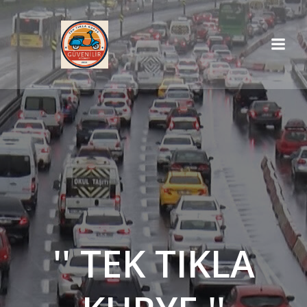
İçeriğe
geç
'' TEK TIKLA