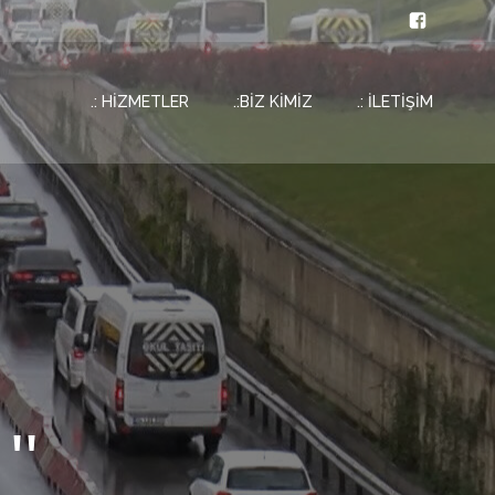
.: HİZMETLER
.:BİZ KİMİZ
.: İLETİŞİM
''