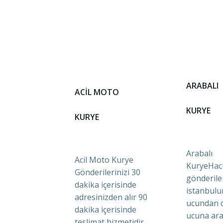
ARABALI
ACİL MOTO
KURYE
KURYE
Arabalı
Acil Moto Kurye
KuryeHaci
Gönderilerinizi 30
gönderile
dakika içerisinde
istanbulu
adresinizden alır 90
ucundan 
dakika içerisinde
ucuna ara
teslimat hizmetidir.