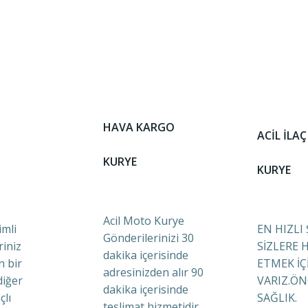
HAVA KARGO
ACİL İLAÇ
KURYE
KURYE
Acil Moto Kurye
mli
EN HIZLI
Gönderilerinizi 30
riniz
SİZLERE 
dakika içerisinde
n bir
ETMEK İÇ
adresinizden alır 90
diğer
VARIZ.ÖN
dakika içerisinde
çlı
SAĞLIK.
teslimat hizmetidir.